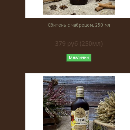
Сбитень с чабрецом, 250 мл
379 руб (250мл)
В наличии