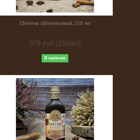
Сбитень облепиховый, 250 мл
379 руб (250мл)
В наличии