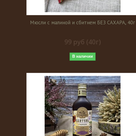
Мюсли с малиной и сбитнем БЕЗ САХАРА, 40г
99 руб (40г)
В наличии