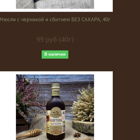
Мюсли с черникой и сбитнем БЕЗ САХАРА, 40г
99 руб (40г)
В наличии