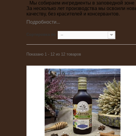
Мы собираем ингредиенты в заповедной зоне
За несколько лет производства мы освоили нов
качеству, без красителей и консервантов.
Подробности...
Сортировка по
--
Показано 1 - 12 из 12 товаров