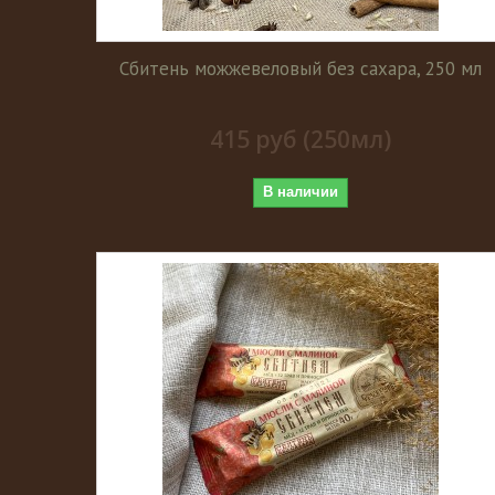
Сбитень можжевеловый без сахара, 250 мл
415 руб (250мл)
В наличии