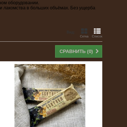
ном оборудовании.
ши лакомства в больших объёмах. Без ущерба
Вид:
Сетка
Список
СРАВНИТЬ (
0
)