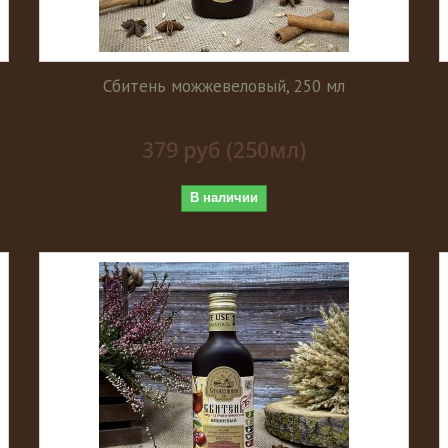
Сбитень можжевеловый, 250 мл
379 руб (250мл)
В наличии