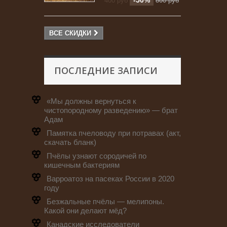
-50%
400 руб
800 руб
ВСЕ СКИДКИ
ПОСЛЕДНИЕ ЗАПИСИ
«Мы должны вернуться к
чистопородному разведению» — брат
Адам
Памятка пчеловоду при потравах (акт,
скачать бланк)
Пчёлы узнают сородичей по
кишечным бактериям
Варроатоз на пасеках России в 2020
году
Безжальные пчёлы — мелипоны.
Какой они делают мёд?
Канадские исследователи