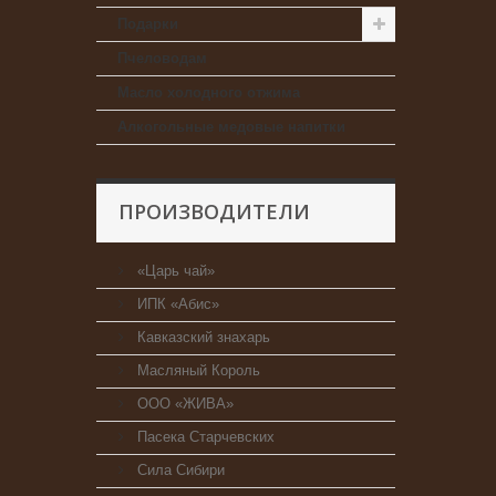
Подарки
Пчеловодам
Масло холодного отжима
Алкогольные медовые напитки
ПРОИЗВОДИТЕЛИ
«Царь чай»
ИПК «Абис»
Кавказский знахарь
Масляный Король
ООО «ЖИВА»
Пасека Старчевских
Сила Сибири