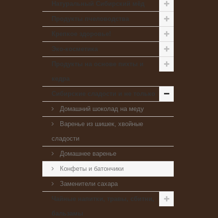
Натуральный Сибирский мёд
Продукты пчеловодства
Крепкое здоровье!
Эко-косметика
Продукты на основе пихты и
кедра
Сибирские сладости и не только
Домашний шоколад на меду
Варенье из шишек, хвойные
сладости
Домашнее варенье
Конфеты и батончики
Заменители сахара
Чайные напитки, травы, сбитни,
бальзамы