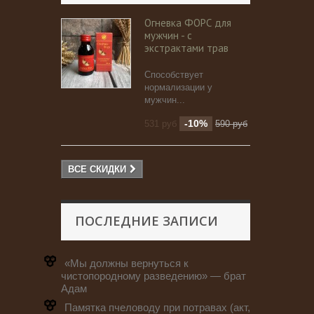
Огневка ФОРС для
мужчин - с
экстрактами трав
Способствует
нормализации у
мужчин...
-10%
531 руб
590 руб
ВСЕ СКИДКИ
ПОСЛЕДНИЕ ЗАПИСИ
«Мы должны вернуться к
чистопородному разведению» — брат
Адам
Памятка пчеловоду при потравах (акт,