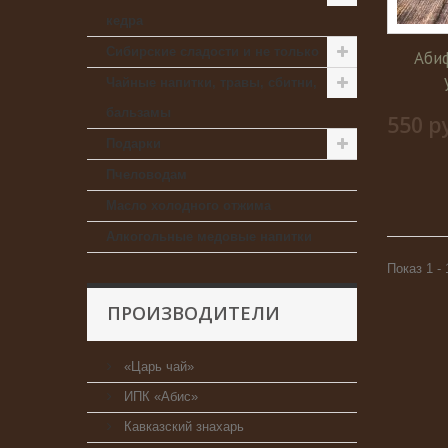
кедра
Сибирские сладости и не только
Аби
Чайные напитки, травы, сбитни,
бальзамы
550 р
Подарки
Пчеловодам
Масло холодного отжима
Алкогольные медовые напитки
Показ 1 - 
ПРОИЗВОДИТЕЛИ
«Царь чай»
ИПК «Абис»
Кавказский знахарь