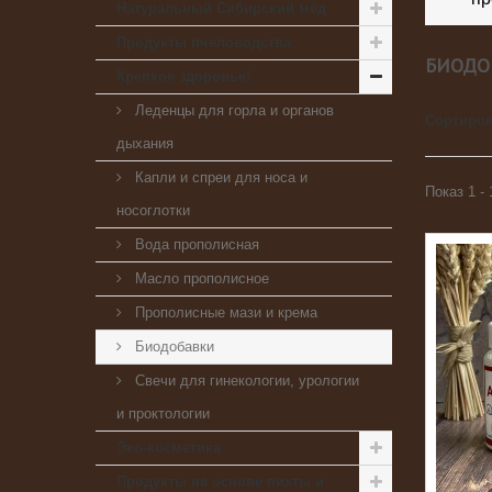
Натуральный Сибирский мёд
Продукты пчеловодства
БИОДО
Крепкое здоровье!
Леденцы для горла и органов
Сортиров
дыхания
Капли и спреи для носа и
Показ 1 - 
носоглотки
Вода прополисная
Масло прополисное
Прополисные мази и крема
Биодобавки
Свечи для гинекологии, урологии
и проктологии
Эко-косметика
Продукты на основе пихты и