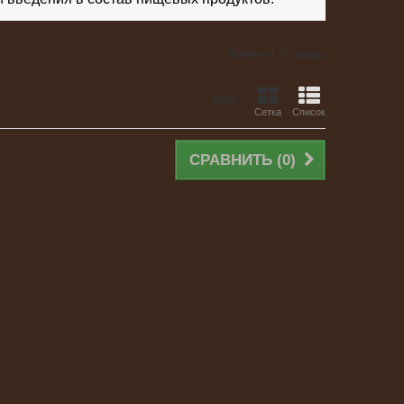
Имеется 1 товар.
Вид:
Сетка
Список
СРАВНИТЬ (
0
)