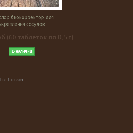
флор биокорректор для
укрепления сосудов
уб (60 таблеток по 0,5 г)
В наличии
1 из 1 товара