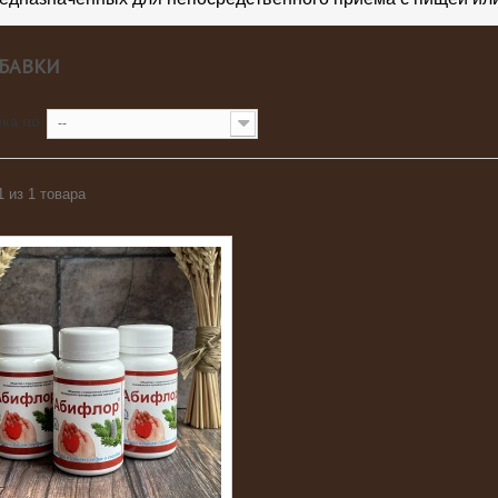
БАВКИ
ка по
--
1 из 1 товара