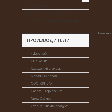
Пчеловодам
Масло холодного отжима
Алкогольные медовые напитки
Показано 
ПРОИЗВОДИТЕЛИ
«Царь чай»
ИПК «Абис»
Кавказский знахарь
Масляный Король
ООО «ЖИВА»
Пасека Старчевских
Сила Сибири
Столбушинский продукт