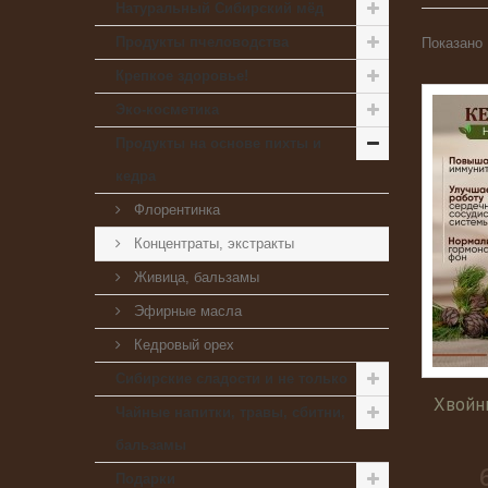
Натуральный Сибирский мёд
Продукты пчеловодства
Показано 
Крепкое здоровье!
Эко-косметика
Продукты на основе пихты и
кедра
Флорентинка
Концентраты, экстракты
Живица, бальзамы
Эфирные масла
Кедровый орех
Сибирские сладости и не только
Хвойн
Чайные напитки, травы, сбитни,
бальзамы
Подарки