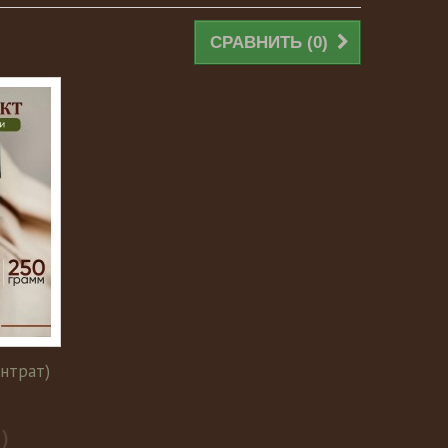
СРАВНИТЬ (
0
)
нтрат)
)