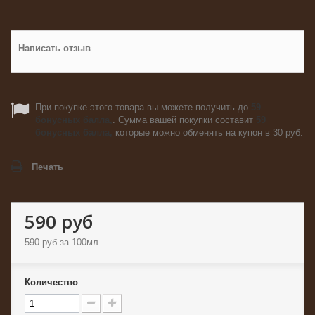
Написать отзыв
При покупке этого товара вы можете получить до
59
бонусных балла,
. Сумма вашей покупки составит
59
бонусных балла,
которые можно обменять на купон в
30 руб
.
Печать
590 руб
590 руб
за 100мл
Количество