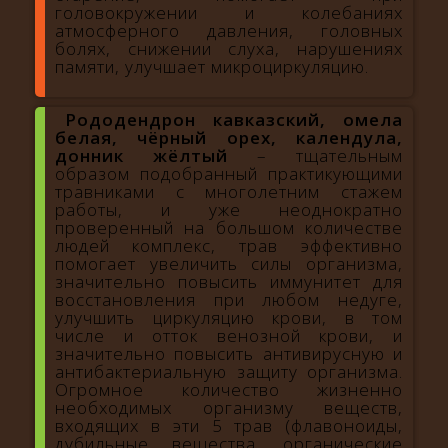
головокружении и колебаниях
атмосферного давления, головных
болях, снижении слуха, нарушениях
памяти, улучшает микроциркуляцию.
Рододендрон кавказский, омела
белая, чёрный орех, календула,
донник жёлтый
– тщательным
образом подобранный практикующими
травниками с многолетним стажем
работы, и уже неоднократно
проверенный на большом количестве
людей комплекс, трав эффективно
помогает увеличить силы организма,
значительно повысить иммунитет для
восстановления при любом недуге,
улучшить циркуляцию крови, в том
числе и отток венозной крови, и
значительно повысить антивирусную и
антибактериальную защиту организма.
Огромное количество жизненно
необходимых организму веществ,
входящих в эти 5 трав (флавоноиды,
дубильные вещества, органические