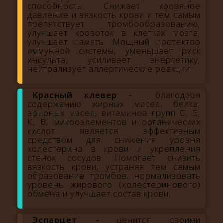
способность. Снижает кровяное
давление и вязкость крови и тем самым
препятствует тромбообразованию,
улучшает кровоток в клетках мозга,
улучшает память. Мощный протектор
иммунной системы, уменьшает риск
инсульта, усиливает энергетику,
нейтрализует аллергические реакции.
Красный клевер -
благодаря
содержанию жирных масел, белка,
эфирных масел, витаминов групп С, Е,
К, В, микроэлементов и органических
кислот является эффективным
средством для снижения уровня
холестерина в крови и укрепления
стенок сосудов. Помогает снизить
вязкость крови, устраняя тем самым
образование тромбов, нормализовать
уровень жирового (холестеринового)
обмена и улучшает состав крови.
Эспарцет
-
ценится своими