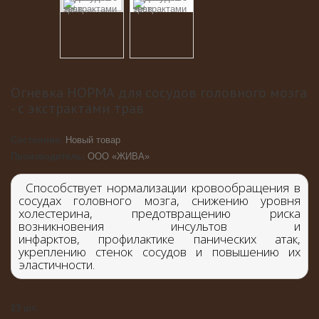
Огневка НОРМА для сосудов головного мозга
- с экстрактами трав
Состояние:
Новый товар
Производитель:
ООО «ЖИВА»
Способствует нормализации кровообращения в
сосудах головного мозга, снижению уровня
холестерина, предотвращению риска
возникновения инсультов и
инфарктов,
профилактике панических атак
,
укреплению стенок сосудов и повышению их
эластичности.
23
шт.