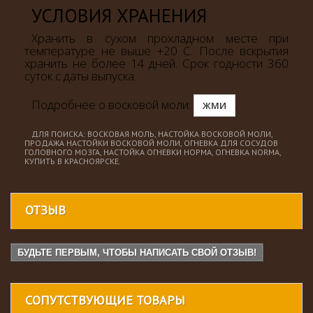
УСЛОВИЯ ХРАНЕНИЯ
Хранить в сухом прохладном месте при
температуре не выше +20 С. После вскрытия
хранить не более 14 дней. Срок годности 360
суток с даты выпуска.
Подробнее о восковой моли:
.
ЖМИ
ДЛЯ ПОИСКА: ВОСКОВАЯ МОЛЬ, НАСТОЙКА ВОСКОВОЙ МОЛИ,
ПРОДАЖА НАСТОЙКИ ВОСКОВОЙ МОЛИ, ОГНЕВКА ДЛЯ СОСУДОВ
ГОЛОВНОГО МОЗГА, НАСТОЙКА ОГНЕВКИ НОРМА, ОГНЕВКА NORMA,
КУПИТЬ В КРАСНОЯРСКЕ.
ОТЗЫВ
БУДЬТЕ ПЕРВЫМ, ЧТОБЫ НАПИСАТЬ СВОЙ ОТЗЫВ!
СОПУТСТВУЮЩИЕ ТОВАРЫ