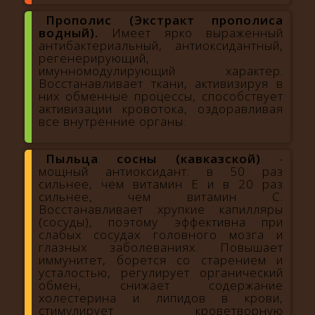
Прополис (Экстракт прополиса
водный).
Имеет ярко выраженный
антибактериальный, антиоксидантный,
регенерирующий,
имунномодулирующий характер.
Восстанавливает ткани, активизируя в
них обменные процессы, способствует
активизации кровотока, оздоравливая
все внутренние органы.
Пыльца сосны (кавказской)
-
мощный антиоксидант: в 50 раз
сильнее, чем витамин Е и в 20 раз
сильнее, чем витамин С.
Восстанавливает хрупкие капилляры
(сосуды), поэтому эффективна при
слабых сосудах головного мозга и
глазных заболеваниях. Повышает
иммунитет, борется со старением и
усталостью, регулирует органический
обмен, снижает содержание
холестерина и липидов в крови,
стимулирует кроветворную