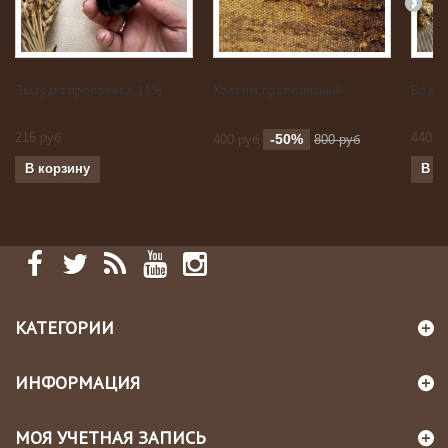
Экстракт прополиса, 15%
Холстик прополисный
Вода 
215 руб
440 р
-50%
400 руб
800 руб
В корзину
В к
КАТЕГОРИИ
ИНФОРМАЦИЯ
МОЯ УЧЕТНАЯ ЗАПИСЬ