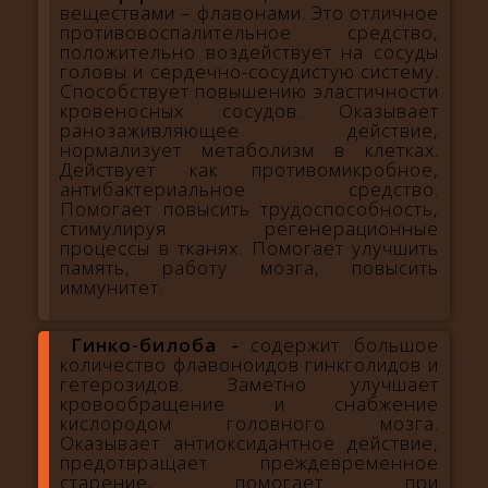
веществами – флавонами. Это отличное
противовоспалительное средство,
положительно воздействует на сосуды
головы и сердечно-сосудистую систему.
Способствует повышению эластичности
кровеносных сосудов. Оказывает
ранозаживляющее действие,
нормализует метаболизм в клетках.
Действует как противомикробное,
антибактериальное средство.
Помогает повысить трудоспособность,
стимулируя регенерационные
процессы в тканях. Помогает улучшить
память, работу мозга, повысить
иммунитет.
Гинко-билоба
-
содержит большое
количество флавоноидов гинкголидов и
гетерозидов. Заметно улучшает
кровообращение и снабжение
кислородом головного мозга.
Оказывает антиоксидантное действие,
предотвращает преждевременное
старение, помогает при