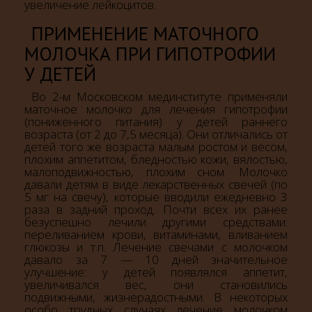
увеличение лейкоцитов.
ПРИМЕНЕНИЕ МАТОЧНОГО
МОЛОЧКА ПРИ ГИПОТРОФИИ
У ДЕТЕЙ
Во 2-м Московском мединституте применяли
маточное молочко для лечения гипотрофии
(пониженного питания) у детей раннего
возраста (от 2 до 7,5 месяца). Они отличались от
детей того же возраста малым ростом и весом,
плохим аппетитом, бледностью кожи, вялостью,
малоподвижностью, плохим сном. Молочко
давали детям в виде лекарственных свечей (по
5 мг на свечу), которые вводили ежедневно 3
раза в задний проход. Почти всех их ранее
безуспешно лечили другими средствами:
переливанием крови, витаминами, вливанием
глюкозы и т.п. Лечение свечами с молочком
давало за 7 — 10 дней значительное
улучшение: у детей появлялся аппетит,
увеличивался вес, они становились
подвижными, жизнерадостными. В некоторых
особо трудных случаях лечение молочком