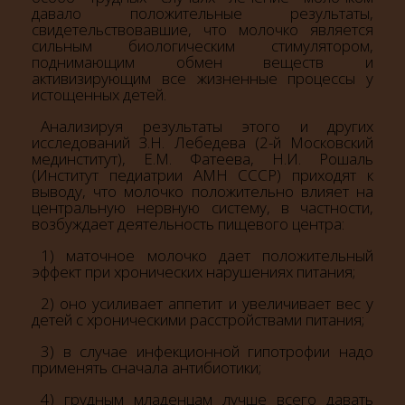
давало положительные результаты,
свидетельствовавшие, что молочко является
сильным биологическим стимулятором,
поднимающим обмен веществ и
активизирующим все жизненные процессы у
истощенных детей.
Анализируя результаты этого и других
исследований З.Н. Лебедева (2-й Московский
мединститут), Е.М. Фатеева, Н.И. Рошаль
(Институт педиатрии АМН СССР) приходят к
выводу, что молочко положительно влияет на
центральную нервную систему, в частности,
возбуждает деятельность пищевого центра:
1) маточное молочко дает положительный
эффект при хронических нарушениях питания;
2) оно усиливает аппетит и увеличивает вес у
детей с хроническими расстройствами питания;
3) в случае инфекционной гипотрофии надо
применять сначала антибиотики;
4) грудным младенцам лучше всего давать