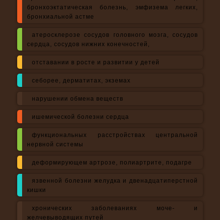
бронхоэктатическая болезнь, эмфизема легких,
бронхиальной астме
атеросклерозе сосудов головного мозга, сосудов
сердца, сосудов нижних конечностей,
отставании в росте и развитии у детей
себорее, дерматитах, экземах
нарушении обмена веществ
ишемической болезни сердца
функциональных расстройствах центральной
нервной системы
деформирующем артрозе, полиартрите, подагре
язвенной болезни желудка и двенадцатиперстной
кишки
хронических заболеваниях моче- и
желчевыводящих путей