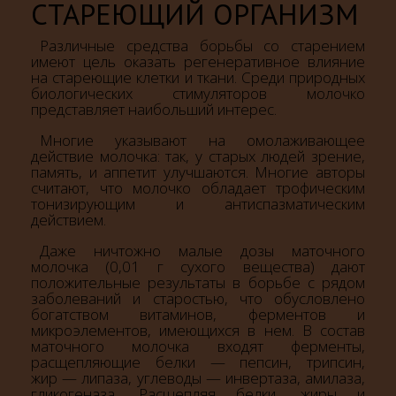
СТАРЕЮЩИЙ ОРГАНИЗМ
Различные средства борьбы со старением
имеют цель оказать регенеративное влияние
на стареющие клетки и ткани. Среди природных
биологических стимуляторов молочко
представляет наибольший интерес.
Многие указывают на омолаживающее
действие молочка: так, у старых людей зрение,
память, и аппетит улучшаются. Многие авторы
считают, что молочко обладает трофическим
тонизирующим и антиспазматическим
действием.
Даже ничтожно малые дозы маточного
молочка (0,01 г сухого вещества) дают
положительные результаты в борьбе с рядом
заболеваний и старостью, что обусловлено
богатством витаминов, ферментов и
микроэлементов, имеющихся в нем. В состав
маточного молочка входят ферменты,
расщепляющие белки — пепсин, трипсин,
жир — липаза, углеводы — инвертаза, амилаза,
гликогеназа. Расщепляя белки, жиры и