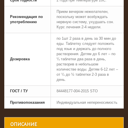
Срок годности
2 года при температуре 20C.
Прием вечером нежелателен,
Рекомендация по
поскольку может возбуждать
употреблению
нервную систему, ухудшать сон.
Курс лечения 2-4 недели.
по 1шт 2 раза в день за 30 мин до
еды. Таблетку следует положить
под язык и держать до полного
растворения. Детям до 6 лет – по
Дозировка
¼ таблетки два раза в день,
растворив в небольшом
количестве воды. Детям 6-12 лет –
от ¼ до ½ таблетки 2-3 раза в
день.
ГОСТ / ТУ
84448177-004-2015 STO
Противопоказания
Индивидуальная непереносимость
ОПИСАНИЕ