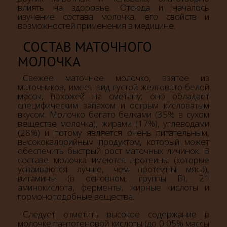
влиять на здоровье. Отсюда и началось
изучение состава молочка, его свойств и
возможностей применения в медицине.
СОСТАВ МАТОЧНОГО
МОЛОЧКА
Свежее маточное молочко, взятое из
маточников, имеет вид густой желтовато-белой
массы, похожей на сметану; оно обладает
специфическим запахом и острым кисловатым
вкусом. Молочко богато белками (35% в сухом
веществе молочка), жирами (17%), углеводами
(28%) и потому является очень питательным,
высококалорийным продуктом, который может
обеспечить быстрый рост маточных личинок. В
составе молочка имеются протеины (которые
усваиваются лучше, чем протеины мяса),
витамины (в основном, группы B), 21
аминокислота, ферменты, жирные кислоты и
гормоноподобные вещества.
Следует отметить высокое содержание в
молочке пантотеновой кислоты (до 0,05% массы