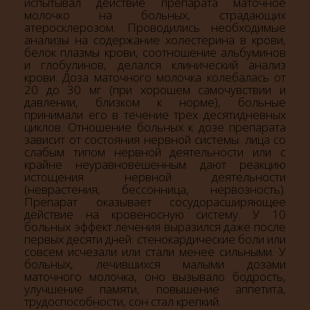
испытывал действие препарата маточное
молочко на больных, страдающих
атеросклерозом. Проводились необходимые
анализы на содержание холестерина в крови,
белок плазмы крови, соотношение альбуминов
и глобулинов, делался клинический анализ
крови. Доза маточного молочка колебалась от
20 до 30 мг (при хорошем самочувствии и
давлении, близком к норме), больные
принимали его в течение трех десятидневных
циклов. Отношение больных к дозе препарата
зависит от состояния нервной системы: лица со
слабым типом нервной деятельности или с
крайне неуравновешенным дают реакцию
истощения нервной деятельности
(неврастения, бессонница, нервозность).
Препарат оказывает сосудорасширяющее
действие на кровеносную систему. У 10
больных эффект лечения выразился даже после
первых десяти дней: стенокардические боли или
совсем исчезали или стали менее сильными. У
больных, лечившихся малыми дозами
маточного молочка, оно вызывало бодрость,
улучшение памяти, повышение аппетита,
трудоспособности, сон стал крепкий.