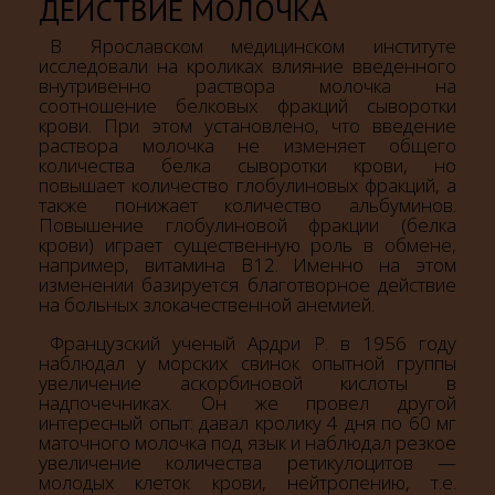
ДЕЙСТВИЕ МОЛОЧКА
В Ярославском медицинском институте
исследовали на кроликах влияние введенного
внутривенно раствора молочка на
соотношение белковых фракций сыворотки
крови. При этом установлено, что введение
раствора молочка не изменяет общего
количества белка сыворотки крови, но
повышает количество глобулиновых фракций, а
также понижает количество альбуминов.
Повышение глобулиновой фракции (белка
крови) играет существенную роль в обмене,
например, витамина B12. Именно на этом
изменении базируется благотворное действие
на больных злокачественной анемией.
Французский ученый Ардри Р. в 1956 году
наблюдал у морских свинок опытной группы
увеличение аскорбиновой кислоты в
надпочечниках. Он же провел другой
интересный опыт: давал кролику 4 дня по 60 мг
маточного молочка под язык и наблюдал резкое
увеличение количества ретикулоцитов —
молодых клеток крови, нейтропению, т.е.