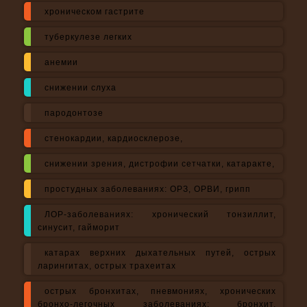
хроническом гастрите
туберкулезе легких
анемии
снижении слуха
пародонтозе
стенокардии, кардиосклерозе,
снижении зрения, дистрофии сетчатки, катаракте,
простудных заболеваниях: ОРЗ, ОРВИ, грипп
ЛОР-заболеваниях: хронический тонзиллит,
синусит, гайморит
катарах верхних дыхательных путей, острых
ларингитах, острых трахеитах
острых бронхитах, пневмониях, хронических
бронхо-легочных заболеваниях: бронхит,