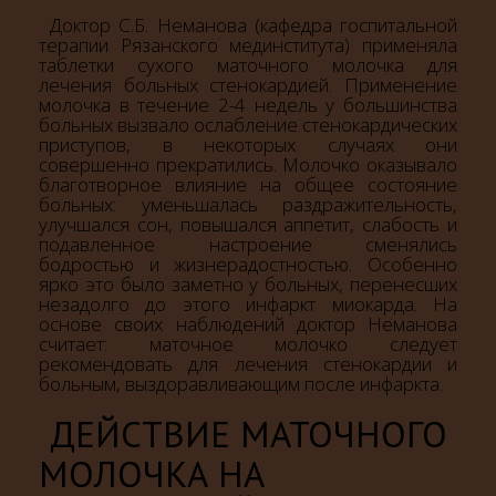
Доктор С.Б. Неманова (кафедра госпитальной
терапии Рязанского мединститута) применяла
таблетки сухого маточного молочка для
лечения больных стенокардией. Применение
молочка в течение 2-4 недель у большинства
больных вызвало ослабление стенокардических
приступов, в некоторых случаях они
совершенно прекратились. Молочко оказывало
благотворное влияние на общее состояние
больных: уменьшалась раздражительность,
улучшался сон, повышался аппетит, слабость и
подавленное настроение сменялись
бодростью и жизнерадостностью. Особенно
ярко это было заметно у больных, перенесших
незадолго до этого инфаркт миокарда. На
основе своих наблюдений доктор Неманова
считает: маточное молочко следует
рекомендовать для лечения стенокардии и
больным, выздоравливающим после инфаркта.
ДЕЙСТВИЕ МАТОЧНОГО
МОЛОЧКА НА