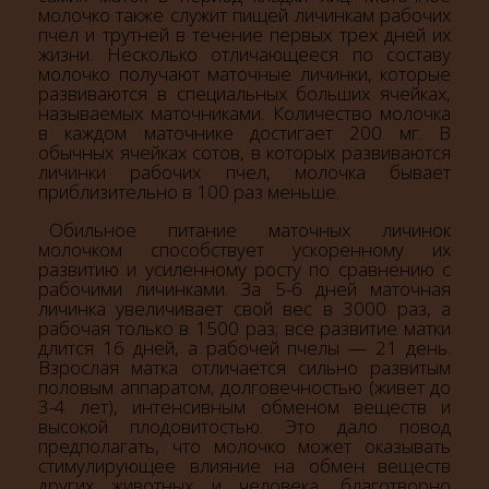
молочко также служит пищей личинкам рабочих
пчел и трутней в течение первых трех дней их
жизни. Несколько отличающееся по составу
молочко получают маточные личинки, которые
развиваются в специальных больших ячейках,
называемых маточниками. Количество молочка
в каждом маточнике достигает 200 мг. В
обычных ячейках сотов, в которых развиваются
личинки рабочих пчел, молочка бывает
приблизительно в 100 раз меньше.
Обильное питание маточных личинок
молочком способствует ускоренному их
развитию и усиленному росту по сравнению с
рабочими личинками. За 5-6 дней маточная
личинка увеличивает свой вес в 3000 раз, а
рабочая только в 1500 раз; все развитие матки
длится 16 дней, а рабочей пчелы — 21 день.
Взрослая матка отличается сильно развитым
половым аппаратом, долговечностью (живет до
3-4 лет), интенсивным обменом веществ и
высокой плодовитостью. Это дало повод
предполагать, что молочко может оказывать
стимулирующее влияние на обмен веществ
других животных и человека, благотворно