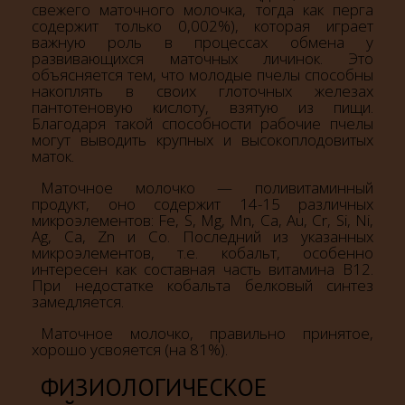
свежего маточного молочка, тогда как перга
содержит только 0,002%), которая играет
важную роль в процессах обмена у
развивающихся маточных личинок. Это
объясняется тем, что молодые пчелы способны
накоплять в своих глоточных железах
пантотеновую кислоту, взятую из пищи.
Благодаря такой способности рабочие пчелы
могут выводить крупных и высокоплодовитых
маток.
Маточное молочко — поливитаминный
продукт, оно содержит 14-15 различных
микроэлементов: Fe, S, Mg, Mn, Ca, Au, Cr, Si, Ni,
Ag, Ca, Zn и Co. Последний из указанных
микроэлементов, т.е. кобальт, особенно
интересен как составная часть витамина B12.
При недостатке кобальта белковый синтез
замедляется.
Маточное молочко, правильно принятое,
хорошо усвояется (на 81%).
ФИЗИОЛОГИЧЕСКОЕ