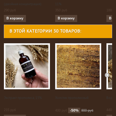
(двойная концентрация)
11%
290 руб
350 руб
180 р
В корзину
В корзину
В к
В ЭТОЙ КАТЕГОРИИ 30 ТОВАРОВ:
Экстракт прополиса, 15%
Холстик прополисный
Вода 
215 руб
440 р
-50%
400 руб
800 руб