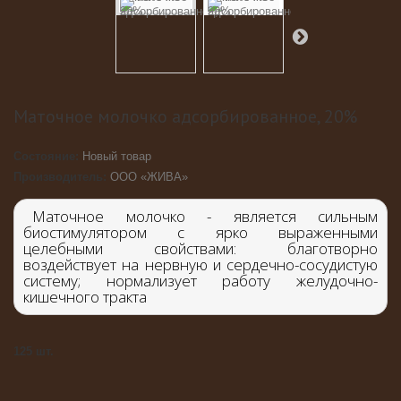
Маточное молочко адсорбированное, 20%
Состояние:
Новый товар
Производитель:
ООО «ЖИВА»
Маточное молочко - является сильным
биостимулятором с ярко выраженными
целебными свойствами: благотворно
воздействует на нервную и сердечно-сосудистую
систему; нормализует работу желудочно-
кишечного тракта
125
шт.