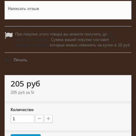
Написать отзыв
При покупке этого товара вы можете получить до
20
бонусных балла,
. Сумма вашей покупки составит
20
бонусных балла,
которые можно обменять на купон в
10 руб
.
Печать
205 руб
205 руб
за 5г
Количество