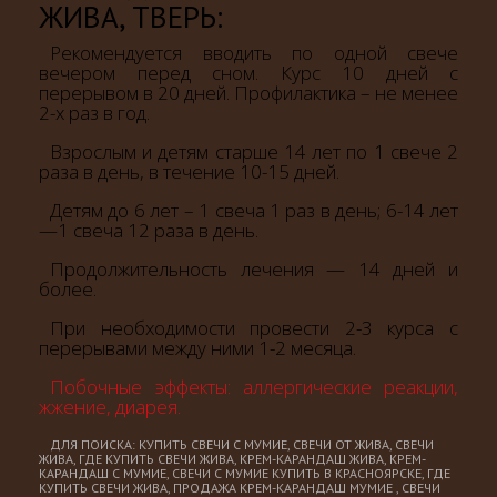
ЖИВА, ТВЕРЬ
:
Рекомендуется вводить по одной свече
вечером перед сном. Курс 10 дней с
перерывом в 20 дней. Профилактика – не менее
2-х раз в год.
Взрослым и детям старше 14 лет по 1 свече 2
раза в день, в течение 10-15 дней.
Детям до 6 лет – 1 свеча 1 раз в день; 6-14 лет
—1 свеча 12 раза в день.
Продолжительность лечения — 14 дней и
более.
При необходимости провести 2-3 курса с
перерывами между ними 1-2 месяца.
Побочные эффекты: аллергические реакции,
жжение, диарея.
ДЛЯ ПОИСКА: КУПИТЬ СВЕЧИ С МУМИЕ, СВЕЧИ ОТ ЖИВА, СВЕЧИ
ЖИВА, ГДЕ КУПИТЬ СВЕЧИ ЖИВА, КРЕМ-КАРАНДАШ ЖИВА, КРЕМ-
КАРАНДАШ
С МУМИЕ, СВЕЧИ С МУМИЕ КУПИТЬ В КРАСНОЯРСКЕ, ГДЕ
КУПИТЬ СВЕЧИ ЖИВА, ПРОДАЖА КРЕМ-КАРАНДАШ МУМИЕ , СВЕЧИ