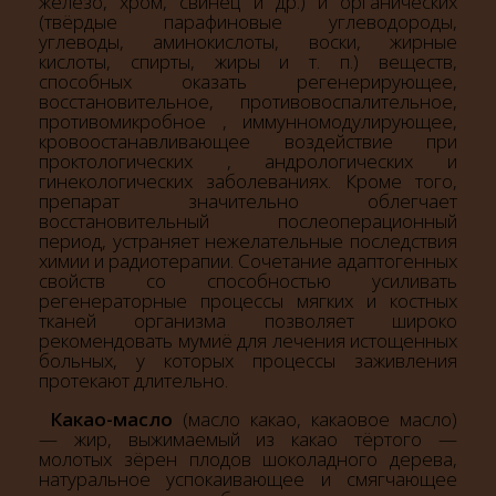
железо, хром, свинец и др.) и органических
(твёрдые парафиновые углеводороды,
углеводы, аминокислоты, воски, жирные
кислоты, спирты, жиры и т. п.) веществ,
способных оказать регенерирующее,
восстановительное, противовоспалительное,
противомикробное , иммунномодулирующее,
кровоостанавливающее воздействие при
проктологических , андрологических и
гинекологических заболеваниях. Кроме того,
препарат значительно облегчает
восстановительный послеоперационный
период, устраняет нежелательные последствия
химии и радиотерапии. Сочетание адаптогенных
свойств со способностью усиливать
регенераторные процессы мягких и костных
тканей организма позволяет широко
рекомендовать мумиё для лечения истощенных
больных, у которых процессы заживления
протекают длительно.
Какао-масло
(масло какао, какаовое масло)
— жир, выжимаемый из какао тёртого —
молотых зёрен плодов шоколадного дерева,
натуральное успокаивающее и смягчающее