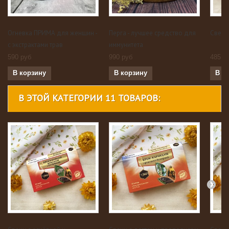
Огневка ПРИМА для женщин -
Перга - лучшее средство для
Свечи
с экстрактами трав
иммунитета
590 руб
990 руб
485 р
В корзину
В корзину
В к
В ЭТОЙ КАТЕГОРИИ 11 ТОВАРОВ: