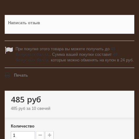
Написать отзыв
При покупке этого товара вы можете получить до
48
бонусных балла,
. Сумма вашей покупки составит
48
бонусных балла,
которые можно обменять на купон в
24 руб
.
Печать
485 руб
485 руб
за 10 свечей
Количество