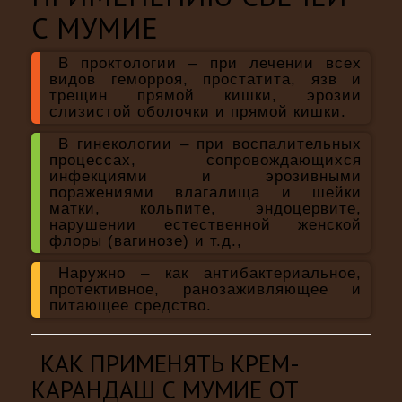
С МУМИЕ
В проктологии – при лечении всех
видов геморроя, простатита, язв и
трещин прямой кишки, эрозии
слизистой оболочки и прямой кишки.
В гинекологии – при воспалительных
процессах, сопровождающихся
инфекциями и эрозивными
поражениями влагалища и шейки
матки, кольпите, эндоцервите,
нарушении естественной женской
флоры (вагинозе) и т.д.,
Наружно – как антибактериальное,
протективное, ранозаживляющее и
питающее средство.
КАК ПРИМЕНЯТЬ КРЕМ-
КАРАНДАШ С МУМИЕ
ОТ