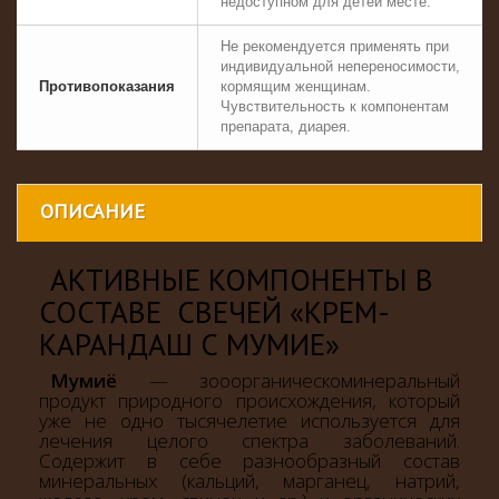
недоступном для детей месте.
Не рекомендуется применять при
индивидуальной непереносимости,
Противопоказания
кормящим женщинам.
Чувствительность к компонентам
препарата, диарея.
ОПИСАНИЕ
АКТИВНЫЕ КОМПОНЕНТЫ В
СОСТАВЕ СВЕЧЕЙ
«
КРЕМ-
КАРАНДАШ С МУМИЕ
»
Мумиё
— зооорганическоминеральный
продукт природного происхождения, который
уже не одно тысячелетие используется для
лечения целого спектра заболеваний.
Содержит в себе разнообразный состав
минеральных (кальций, марганец, натрий,