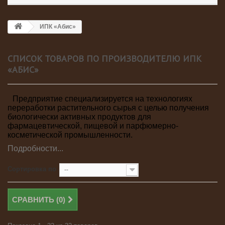
ИПК «Абис»
СПИСОК ТОВАРОВ ПО ПРОИЗВОДИТЕЛЮ ИПК
«АБИС»
Предприятие специализируется на технологиях
переработки растительного сырья с целью получения
биологически активных продуктов для
фармацевтической, пищевой и парфюмерно-
косметической промышленности.
Подробности...
Сортировка по
--
СРАВНИТЬ (
0
)