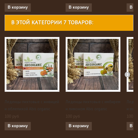
В корзину
В корзину
В к
В ЭТОЙ КАТЕГОРИИ 7 ТОВАРОВ:
Леденцы пихтовые с живицей
Леденцы пихтовые с имбирем
Леден
и облепихой Abis organic
и лимоном Abis organic
и мято
100 руб
100 руб
100 р
В корзину
В корзину
В к