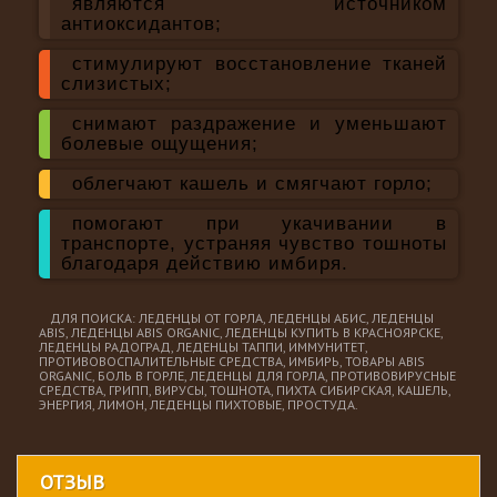
являются источником
антиоксидантов;
стимулируют восстановление тканей
слизистых;
снимают раздражение и уменьшают
болевые ощущения;
облегчают кашель и смягчают горло;
помогают при укачивании в
транспорте, устраняя чувство тошноты
благодаря действию имбиря.
ДЛЯ ПОИСКА: ЛЕДЕНЦЫ ОТ ГОРЛА, ЛЕДЕНЦЫ АБИС, ЛЕДЕНЦЫ
ABIS, ЛЕДЕНЦЫ ABIS ORGANIC, ЛЕДЕНЦЫ КУПИТЬ В КРАСНОЯРСКЕ,
ЛЕДЕНЦЫ РАДОГРАД, ЛЕДЕНЦЫ ТАППИ, ИММУНИТЕТ,
ПРОТИВОВОСПАЛИТЕЛЬНЫЕ СРЕДСТВА, ИМБИРЬ, ТОВАРЫ ABIS
ORGANIC, БОЛЬ В ГОРЛЕ, ЛЕДЕНЦЫ ДЛЯ ГОРЛА, ПРОТИВОВИРУСНЫЕ
СРЕДСТВА, ГРИПП, ВИРУСЫ, ТОШНОТА, ПИХТА СИБИРСКАЯ, КАШЕЛЬ,
ЭНЕРГИЯ, ЛИМОН, ЛЕДЕНЦЫ ПИХТОВЫЕ, ПРОСТУДА.
ОТЗЫВ