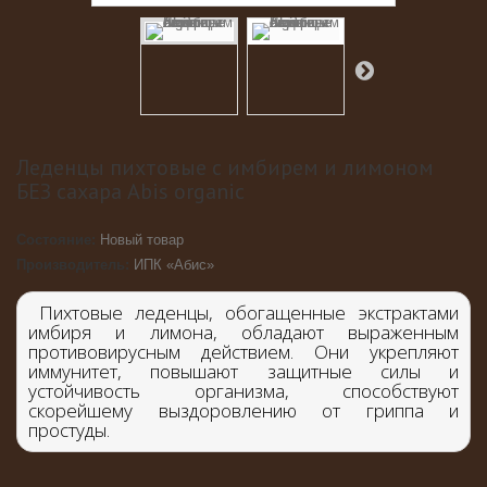
Леденцы пихтовые с имбирем и лимоном
БЕЗ сахара Abis organic
Состояние:
Новый товар
Производитель:
ИПК «Абис»
Пихтовые леденцы, обогащенные экстрактами
имбиря и лимона, обладают выраженным
противовирусным действием. Они укрепляют
иммунитет, повышают защитные силы и
устойчивость организма, способствуют
скорейшему выздоровлению от гриппа и
простуды.