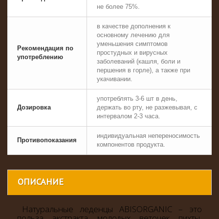
не более 75%.
в качестве дополнения к
основному лечению для
уменьшения симптомов
Рекомендация по
простудных и вирусных
употреблению
заболеваний (кашля, боли и
першения в горле), а также при
укачивании.
употреблять 3-6 шт в день,
Дозировка
держать во рту, не разжевывая, с
интервалом 2-3 часа.
индивидуальная непереносимость
Противопоказания
компонентов продукта.
ОПИСАНИЕ
Натуральные леденцы ABISORGANIC – это
польза экстракта молодых веточек пихты,