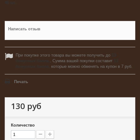
48
шт.
Написать отзыв
При покупке этого товара вы можете получить до
13
бонусных балла,
. Сумма вашей покупки составит
13
бонусных балла,
которые можно обменять на купон в
7 руб
.
Печать
130 руб
Количество