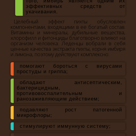
того, имбирь является одним их
эффективных средств от
укачивания.
Целебный эффект пихты обусловлен
компонентами, входящими в её богатый состав.
Витамины и минералы, дубильные вещества,
хлорофилл и фитонциды благотворно влияют на
организм человека. Леденцы вобрали в себя
ценные качества экстракта пихты, корня имбиря
и лимона, поэтому действуют комплексно:
помогают бороться с вирусами
простуды и гриппа;
обладают антисептическим,
бактерицидным,
противовоспалительным и
ранозаживляющим действием;
подавляют рост патогенной
микрофлоры;
стимулируют иммунную систему;