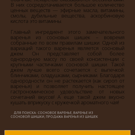
В них сосредотачивается большое количество
ценных веществ — эфирные масла, витамины,
смолы, дубильные вещества, аскорбиновую
кислота это витамины.
Главный ингредиент этого замечательного
варенья из сосновых шишек – вовремя
собранные по всем правилам шишки. Одной из
вариаций такого варенья является сосновый
джем. Он представляет собой более
однородную массу по своей консистенции с
крупными частичками сосновой шишки. Такой
джем лучше всего сочетается с выпечкой:
блинчиками, оладушками, сырниками. Благодаря
однородности он не растекается (как сироп от
варенья) и позволяет получить настоящее
гастрономическое удовольствие от новых
сочетаний вкусов! А еще такой джем вкусно
кушать вприкуску с кружечкой ароматного чая!
ДЛЯ ПОИСКА: СОСНОВОЕ ВАРЕНЬЕ, ВАРЕНЬЕ ИЗ
СОСНОВОЙ ШИШКИ, ПРОДАЖА ВАРЕНЬЯ ИЗ ШИШЕК