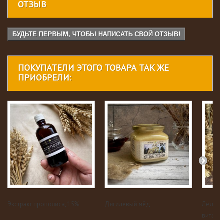
ОТЗЫВ
БУДЬТЕ ПЕРВЫМ, ЧТОБЫ НАПИСАТЬ СВОЙ ОТЗЫВ!
ПОКУПАТЕЛИ ЭТОГО ТОВАРА ТАК ЖЕ
ПРИОБРЕЛИ:
Экстракт прополиса, 15%
Дягилевый мёд
Леден
витам