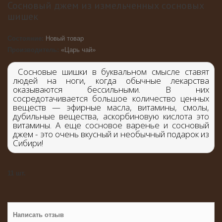
Сосновый джем из измельченных сосновых
шишек
Состояние:
Новый товар
Производитель:
«Царь чай»
Сосновые шишки в буквальном смысле ставят
людей на ноги, когда обычные лекарства
оказываются бессильными. В них
сосредотачивается большое количество ценных
веществ — эфирные масла, витамины, смолы,
дубильные вещества, аскорбиновую кислота это
витамины. А еще сосновое варенье и сосновый
джем - это очень вкусный и необычный подарок из
Сибири!
11
шт.
Написать отзыв