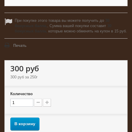
При покупке этого товара вы можете получить до
30
бонусных балла,
. Сумма вашей покупки составит
30
бонусных балла,
которые можно обменять на купон в
15 руб
.
Печать
300 руб
300 руб
за 250г
Количество
В корзину