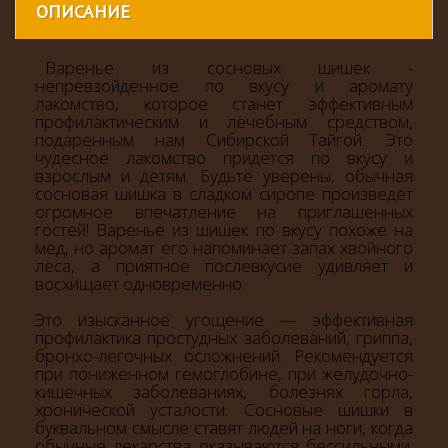
ОПИСАНИЕ
Варенье из сосновых шишек -
непревзойденное по вкусу и аромату
лакомство, которое станет эффективным
профилактическим и лечебным средством,
подаренным нам Сибирской Тайгой.
Это
чудесное лакомство придется по вкусу и
взрослым и детям. Будьте уверены, обычная
сосновая шишка в сладком сиропе произведет
огромное впечатление на приглашенных
гостей! Варенье из шишек по вкусу похоже на
мёд, но аромат его напоминает запах хвойного
леса, а приятное послевкусие удивляет и
восхищает одновременно.
Это изысканное угощение — эффективная
профилактика простудных заболеваний, гриппа,
бронхо-легочных осложнений. Рекомендуется
при пониженном гемоглобине, при желудочно-
кишечных заболеваниях, болезнях горла,
хронической усталости.
Сосновые шишки в
буквальном смысле ставят людей на ноги, когда
обычные лекарства оказываются бессильными.